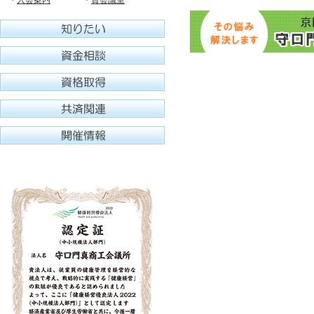
・
入会案内
・
貸会議室