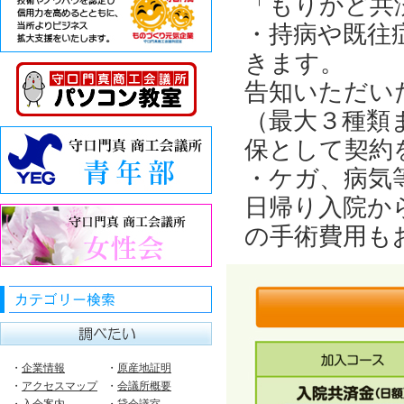
「もりかど共
・持病や既往
きます。
告知いただい
（最大３種類
保として契約
・ケガ、病気
日帰り入院か
の手術費用も
・
企業情報
・
原産地証明
・
アクセスマップ
・
会議所概要