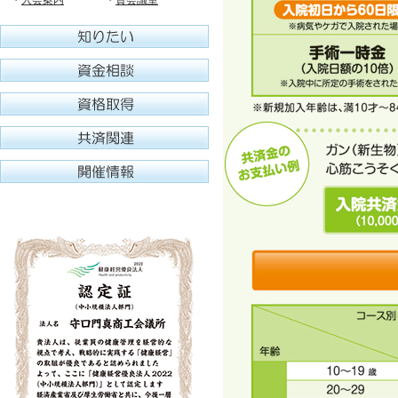
・
入会案内
・
貸会議室