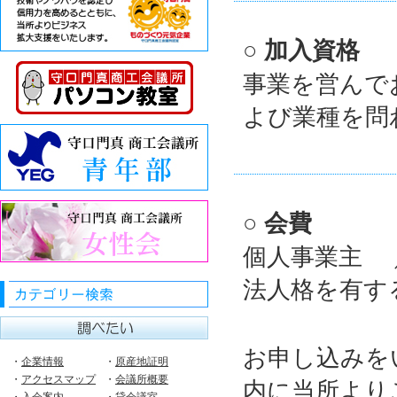
○ 加入資格
事業を営んで
よび業種を問
○ 会費
個人事業主 
法人格を有す
お申し込みを
・
企業情報
・
原産地証明
・
アクセスマップ
・
会議所概要
内に当所より